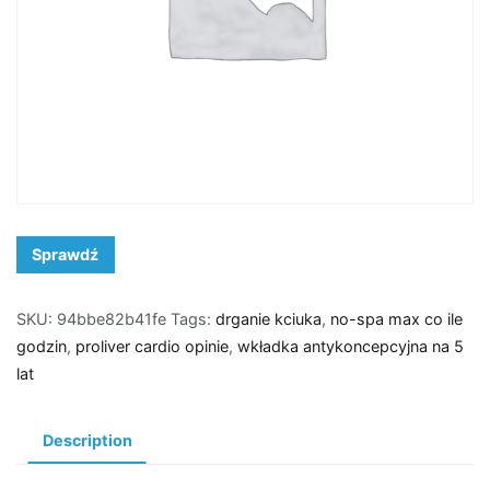
Sprawdź
SKU:
94bbe82b41fe
Tags:
drganie kciuka
,
no-spa max co ile
godzin
,
proliver cardio opinie
,
wkładka antykoncepcyjna na 5
lat
Description