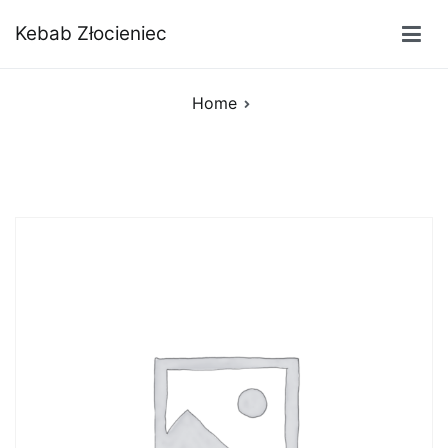
Przejdź
Kebab Złocieniec
do
treści
Home