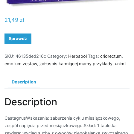
21,49
zł
Sprawdź
SKU:
46135ded216c
Category:
Herbapol
Tags:
criorectum
,
emolium zestaw
,
jadłospis karmiącej mamy przykłady
,
unimil
Description
Description
CastagnusWskazania: zaburzenia cyklu miesiączkowego,
zespół napięcia przedmiesiączkowego.Skład: 1 tabletka
zawiera: wyciąg suchy z owoców niepokalanka zwyczajnego