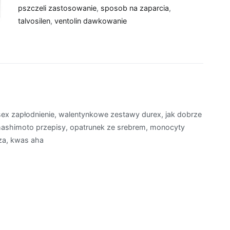
pszczeli zastosowanie
,
sposob na zaparcia
,
talvosilen
,
ventolin dawkowanie
sex zapłodnienie, walentynkowe zestawy durex, jak dobrze
ta hashimoto przepisy, opatrunek ze srebrem, monocyty
za, kwas aha