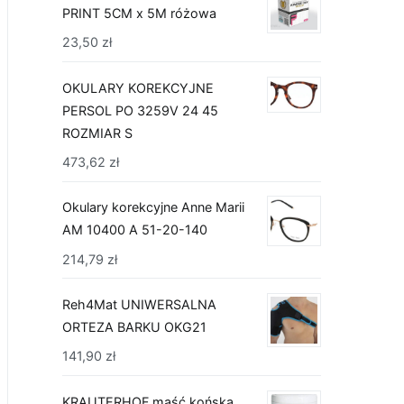
PRINT 5CM x 5M różowa
23,50
zł
OKULARY KOREKCYJNE
PERSOL PO 3259V 24 45
ROZMIAR S
473,62
zł
Okulary korekcyjne Anne Marii
AM 10400 A 51-20-140
214,79
zł
Reh4Mat UNIWERSALNA
ORTEZA BARKU OKG21
141,90
zł
KRAUTERHOF maść końska