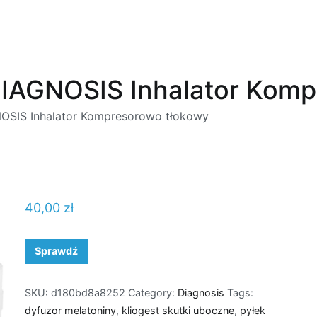
AGNOSIS Inhalator Komp
SIS Inhalator Kompresorowo tłokowy
40,00
zł
Sprawdź
SKU:
d180bd8a8252
Category:
Diagnosis
Tags:
dyfuzor melatoniny
,
kliogest skutki uboczne
,
pyłek