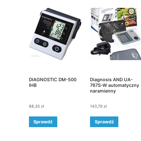
DIAGNOSTIC DM-500
Diagnosis AND UA-
IHB
767S-W automatyczny
naramienny
88,35
zł
143,79
zł
Sprawdź
Sprawdź