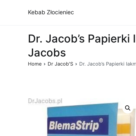
Przejdź
do
Kebab Złocieniec
treści
Dr. Jacob’s Papierk
Jacobs
Home
Dr Jacob'S
Dr. Jacob’s Papierki la