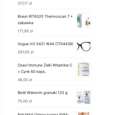
317,17
zł
Braun IRT6520 Thermoscan 7 +
zabawka
171,99
zł
Vogue VO 5421 W44 (7704438)
297,00
zł
Osavi Immuno Żelki Witamina C
+ Cynk 60 kaps.
48,00
zł
Biolit Wienorm granulki 120 g
75,00
zł
Reh4Mat Orteza kolana R4M-