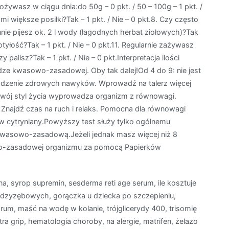
pożywasz w ciągu dnia:do 50g – 0 pkt. / 50 – 100g – 1 pkt. /
i większe posiłki?Tak – 1 pkt. / Nie – 0 pkt.8. Czy często
ennie pijesz ok. 2 l wody (łagodnych herbat ziołowych)?Tak
otyłość?Tak – 1 pkt. / Nie – 0 pkt.11. Regularnie zażywasz
 palisz?Tak – 1 pkt. / Nie – 0 pkt.Interpretacja ilości
dze kwasowo-zasadowej. Oby tak dalej!Od 4 do 9: nie jest
adzenie zdrowych nawyków. Wprowadź na talerz więcej
twój styl życia wyprowadza organizm z równowagi.
Znajdź czas na ruch i relaks. Pomocna dla równowagi
ty w cytryniany.Powyższy test służy tylko ogólnemu
wasowo-zasadową.Jeżeli jednak masz więcej niż 8
o-zasadowej organizmu za pomocą Papierków
a, syrop supremin, sesderma reti age serum, ile kosztuje
ędzyzębowych, gorączka u dziecka po szczepieniu,
um, maść na wodę w kolanie, trójglicerydy 400, trisomię
a grip, hematologia choroby, na alergie, matrifen, żelazo