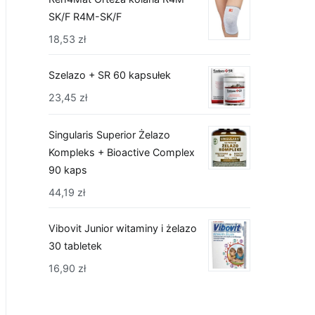
SK/F R4M-SK/F
18,53
zł
Szelazo + SR 60 kapsułek
23,45
zł
Singularis Superior Żelazo
Kompleks + Bioactive Complex
90 kaps
44,19
zł
Vibovit Junior witaminy i żelazo
30 tabletek
16,90
zł