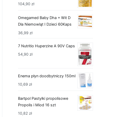
104,90
zł
Omegamed Baby Dha + Wit D
Dla Niemowląt I Dzieci 60Kaps
36,99
zł
7 Nutritio Huperzine A 90V Caps
54,90
zł
Enema płyn doodbytniczy 150ml
10,69
zł
Bartpol Pastylki propolisowe
Propolis i Miod 16 szt
10,82
zł