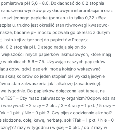
pomiarowa pH 5,6 – 8,0. Dokładność do 0,2 stopnia
o nanoszenia wyników,przykładowymi interpretacjami oraz
.koszt jednego papierka (pomiaru) to tylko 0,32 złBez
zpitalu, trudno jest określić stan równowagi kwasowo-
akże, badanie pH moczu pozwala go określić z dużym
j instrukcji załączonej do papierków.Precyzja
. 0,2 stopnia pH. Dlatego nadają się on do
 większości innych papierków lakmusowych, które mają
ę w okolicach 5,6 – 7,5. Używając naszych papierków
iągu doby, gdyż papierki mogą kolejno wskazywać
erki ze skalą kolorów co jeden stopień pH wykażą jedynie
ówno stan zakwaszenia jak i alkalozę (zasadowicę).
wa tygodnie. Do papierków dołączona jest tabela, na
arów.TEST – Czy masz zakwaszony organizm?Odpowiedz na
i warzywa:0 – 2 razy – 2 pkt. / 3 – 4 razy – 1 pkt. / 5 razy –
Tak – 1 pkt. / Nie – 0 pkt.3. Czy pijesz codziennie alkohol?
je słodzone, colę, kawę, herbatę, soki?Tak – 1 pkt. / Nie – 0
czny)?2 razy w tygodniu i więcej – 0 pkt. / do 2 razy w