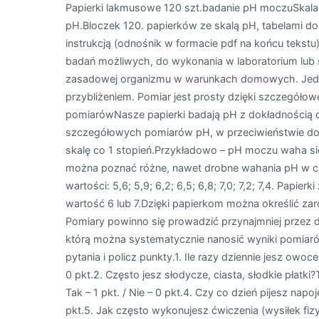
Papierki lakmusowe 120 szt.badanie pH moczuSkala 
pH.Bloczek 120. papierków ze skalą pH, tabelami d
instrukcją (odnośnik w formacie pdf na końcu tekstu)
badań możliwych, do wykonania w laboratorium lub s
zasadowej organizmu w warunkach domowych. Jedn
przybliżeniem. Pomiar jest prosty dzięki szczegółowe
pomiarówNasze papierki badają pH z dokładnością ok
szczegółowych pomiarów pH, w przeciwieństwie do
skalę co 1 stopień.Przykładowo – pH moczu waha si
można poznać różne, nawet drobne wahania pH w c
wartości: 5,6; 5,9; 6,2; 6,5; 6,8; 7,0; 7,2; 7,4. Papi
wartość 6 lub 7.Dzięki papierkom można określić zar
Pomiary powinno się prowadzić przynajmniej przez d
którą można systematycznie nanosić wyniki pomi
pytania i policz punkty.1. Ile razy dziennie jesz owoce 
0 pkt.2. Często jesz słodycze, ciasta, słodkie płatki?
Tak – 1 pkt. / Nie – 0 pkt.4. Czy co dzień pijesz napo
pkt.5. Jak często wykonujesz ćwiczenia (wysiłek fizy