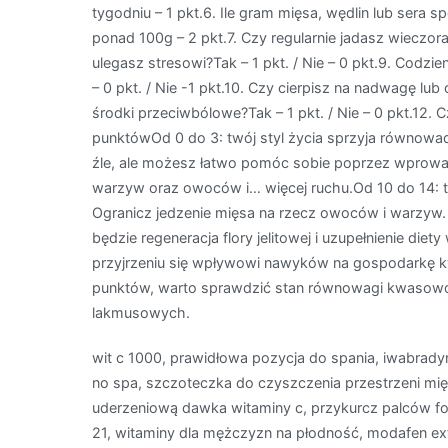
tygodniu – 1 pkt.6. Ile gram mięsa, wędlin lub sera s
ponad 100g – 2 pkt.7. Czy regularnie jadasz wieczoram
ulegasz stresowi?Tak – 1 pkt. / Nie – 0 pkt.9. Codzi
– 0 pkt. / Nie -1 pkt.10. Czy cierpisz na nadwagę lub 
środki przeciwbólowe?Tak – 1 pkt. / Nie – 0 pkt.12. Czy
punktówOd 0 do 3: twój styl życia sprzyja równowa
źle, ale możesz łatwo pomóc sobie poprzez wprow
warzyw oraz owoców i… więcej ruchu.Od 10 do 14: 
Ogranicz jedzenie mięsa na rzecz owoców i warzyw. 
będzie regeneracja flory jelitowej i uzupełnienie die
przyjrzeniu się wpływowi nawyków na gospodarkę k
punktów, warto sprawdzić stan równowagi kwasow
lakmusowych.
wit c 1000, prawidłowa pozycja do spania, iwabradyn
no spa, szczoteczka do czyszczenia przestrzeni mi
uderzeniową dawka witaminy c, przykurcz palców for
21, witaminy dla mężczyzn na płodność, modafen extr