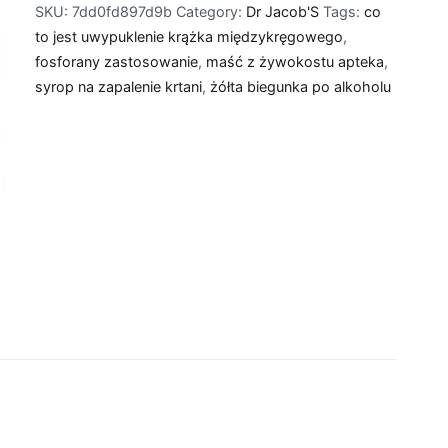
SKU:
7dd0fd897d9b
Category:
Dr Jacob'S
Tags:
co
to jest uwypuklenie krążka międzykręgowego
,
fosforany zastosowanie
,
maść z żywokostu apteka
,
syrop na zapalenie krtani
,
żółta biegunka po alkoholu