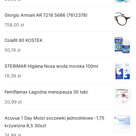
Giorgio Armani AR 7218 5686 (7612378)
758,00
zł
Colafit 60 KOSTEK
50,19
zł
STERIMAR Higiena Nosa woda morska 100ml
19,39
zł
Femiflamax Łagodna menopauza 30 tabl.
20,99
zł
Acuvue 1 Day Moist soczewki jednodniowe -1,75
krzywizna 8,5 30szt
74,99
zł