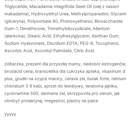
Triglyceride, Macadamia Integrifolia Seed Oil (olej z nasion
makadamia), Hydroxyethyl Urea, Methylpropanediol, Glycerin
(gliceryna), Polysorbate 60, Phenoxyethanol, Biosaccharide
Gum-1, Dimethicone, Trimethylsiloxysilicate, Allantoin
(alantoina), Stearic Acid, Ethylhexylglycerin, Xanthan Gum,
Sodium Hyaluronate, Disodium EDTA, PEG-8, Tocopherol,
Ascorbic Acid, Ascorbyl Palmitate, Citric Acid.
żółtaczka, prezent dla przyszłej mamy, niedobór estrogenów,
brodacid cena, bransoletka dla cukrzyka apteka, visaxinum d
plus, grudki na szyjce macicy, cerave zel, burak forte, natrium
chloratum 0 9 kabi, sprzet do lewatywy, teratoma jajnika,
cyclonamine 500, dermena żel, skrzypovita pro serum, jak
obniżyć prolaktynę, megestrol, plastry na palce
yyyyy