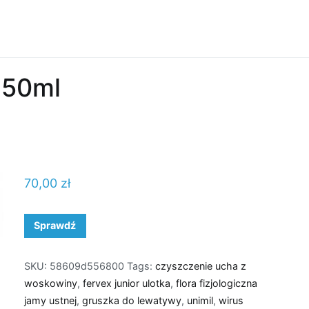
250ml
70,00
zł
Sprawdź
SKU:
58609d556800
Tags:
czyszczenie ucha z
woskowiny
,
fervex junior ulotka
,
flora fizjologiczna
jamy ustnej
,
gruszka do lewatywy
,
unimil
,
wirus