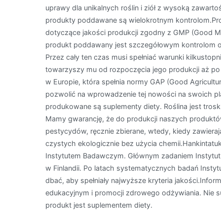
uprawy dla unikalnych roślin i ziół z wysoką zawarto
produkty poddawane są wielokrotnym kontrolom.Pro
dotyczące jakości produkcji zgodny z GMP (Good Man
produkt poddawany jest szczegółowym kontrolom 
Przez cały ten czas musi spełniać warunki kilkustopni
towarzyszy mu od rozpoczęcia jego produkcji aż po w
w Europie, która spełnia normy GAP (Good Agricultura
pozwolić na wprowadzenie tej nowości na swoich pla
produkowane są suplementy diety. Roślina jest trosk
Mamy gwarancję, że do produkcji naszych produktów
pestycydów, ręcznie zbierane, wtedy, kiedy zawieraj
czystych ekologicznie bez użycia chemii.Hankintatu
Instytutem Badawczym. Głównym zadaniem Instytutu 
w Finlandii. Po latach systematycznych badań Instytut
dbać, aby spełniały najwyższe kryteria jakości.Infor
edukacyjnym i promocji zdrowego odżywiania. Nie s
produkt jest suplementem diety.