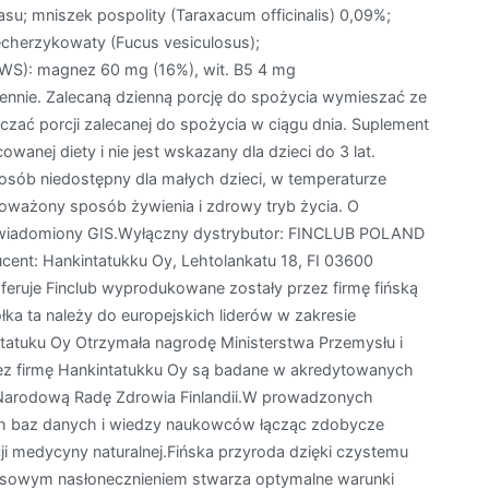
tasu; mniszek pospolity (Taraxacum officinalis) 0,09%;
ęcherzykowaty (Fucus vesiculosus);
WS): magnez 60 mg (16%), wit. B5 4 mg
ennie. Zalecaną dzienną porcję do spożycia wymieszać ze
aczać porcji zalecanej do spożycia w ciągu dnia. Suplement
wanej diety i nie jest wskazany dla dzieci do 3 lat.
sób niedostępny dla małych dzieci, w temperaturze
oważony sposób żywienia i zdrowy tryb życia. O
powiadomiony GIS.Wyłączny dystrybutor: FINCLUB POLAND
ucent: Hankintatukku Oy, Lehtolankatu 18, FI 03600
 oferuje Finclub wyprodukowane zostały przez firmę fińską
łka ta należy do europejskich liderów w zakresie
tatuku Oy Otrzymała nagrodę Ministerstwa Przemysłu i
zez firmę Hankintatukku Oy są badane w akredytowanych
 Narodową Radę Zdrowia Finlandii.W prowadzonych
ch baz danych i wiedzy naukowców łącząc zdobycze
ji medycyny naturalnej.Fińska przyroda dzięki czystemu
resowym nasłonecznieniem stwarza optymalne warunki