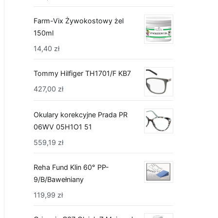
Farm-Vix Żywokostowy żel
150ml
14,40
zł
Tommy Hilfiger TH1701/F KB7
427,00
zł
Okulary korekcyjne Prada PR
06WV 05H1O1 51
559,19
zł
Reha Fund Klin 60° PP-
9/B/Bawełniany
119,99
zł