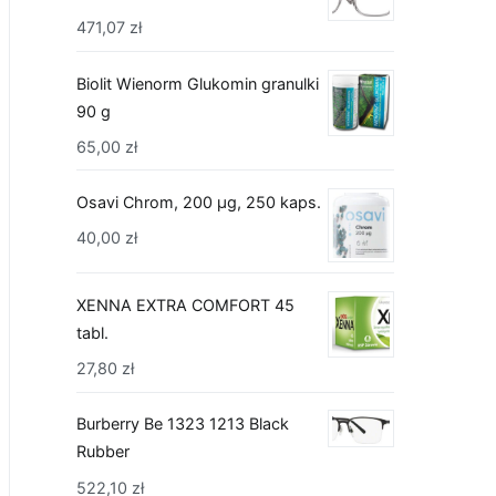
471,07
zł
Biolit Wienorm Glukomin granulki
90 g
65,00
zł
Osavi Chrom, 200 µg, 250 kaps.
40,00
zł
XENNA EXTRA COMFORT 45
tabl.
27,80
zł
Burberry Be 1323 1213 Black
Rubber
522,10
zł