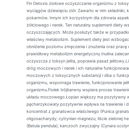
Fin Detoxis ziołowe oczyszczanie organizmu z toksy
wyciągów dziewięciu ziół. Zawarto w nim składniki,
pokarmów. Innym ich korzystnym dla zdrowia aspek
żółciowego i nerek. Ten naturalny suplement diety
oczyszczających. Może posłużyć także w przypadku
właściwy metabolizm. Suplement diety jest wzboga
obniżenie poziomu zmęczenia i znużenia oraz prac
prawidłowy metabolizm energetyczny.Inulina zalecana
oczyszcza z toksyn jelita, poprawia pasaż jelitowy.
dróg moczowych i nerek i ich naturalne funkcjono
moczowych z toksycznych substancji i dba o funkcj
organizmu, wspomaga trawienie, funkcjonowanie je
organizmu.Fiołek trójbarwny wspiera proces trawie
układu moczowego.Łopian większy ma pozytywny w
pęcherzykowaty pozytywnie wpływa na trawienie i da
koncentrat z granatowca właściwego (Punica granatum
oligosacharydy; cytrynian magnezu; liście zielonej 
(Betula pendula); karczoch zwyczajny (Cynara scolymu