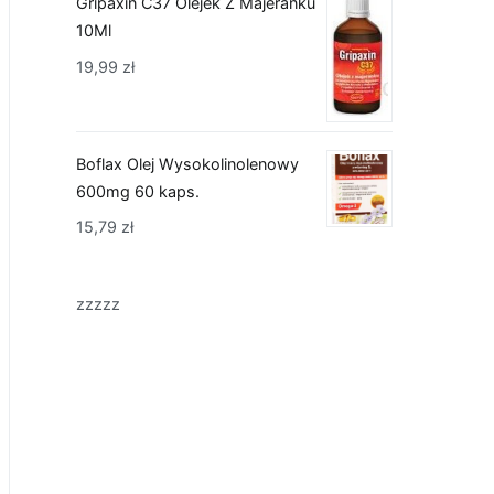
Gripaxin C37 Olejek Z Majeranku
10Ml
19,99
zł
Boflax Olej Wysokolinolenowy
600mg 60 kaps.
15,79
zł
zzzzz