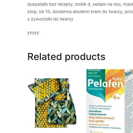
duspatalin bez recepty, bobik d, sedam na noc, mas
stop, ob 10, bioderma atoderm krem do twarzy, pro
z żyworódki do twarzy
yyyyy
Related products