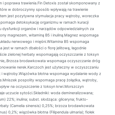
n i poprawa trawienia.Fin Detoxis został skomponowany z
 które w dobroczynny sposób wpływają na trawienie
tem jest pozytywna stymulacja pracy wątroby, woreczka
 wspomaga detoksykację organizmu w ramach kuracji
 dysfunkcji organów i narządów odpowiedzialnych za
cony magnezem, witaminą B5 i inuliną.Magnez wspomaga
ę układu nerwowego i mięśni.Witamina B5 wspomaga
 jest w ramach dbałości o florę jelitową, łagodnie
Liście zielonej herbaty wspomagają oczyszczanie z toksyn
wanie,.Brzoza brodawkowata wspomaga oczyszczanie dróg
onowanie nerek.Karczoch jest użyteczny w oczyszczaniu
lit i wątroby.Wiązówka błotna wspomaga wydalanie wody z
nie.Mniszek pospolity wspomaga pracę żołądka, wątroby,
pływ na oczyszczenie z toksyn krwi.Morszczyn
je uczucie sytości.Składniki: woda demineralizowana;
) 22%; inulina; subst. słodząca: gliceryna; frukto-
herbaty (Camelia sinensis) 0,25%; brzoza brodawkowata
s) 0,2%; wiązówka błotna (Filipendula ulmaria); fiołek