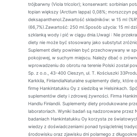
trójbarwny (Viola tricolor); konserwant: sorbinian po
łopian większy (Arctium lappa) 0,08%; morszczyn p
deksapanthenol.Zawartość składników: w 15 ml (%R
(66,7%).Zawartość: 250 ml.Sposób użycia: 15 ml dzi
szklanką wody i pić w ciągu dnia.Uwagi : Nie przekr
diety nie może być stosowany jako substytut zróżnico
Suplement diety powinien być przechowywany w spo
pokojowej, w suchym miejscu. Należy dbać o zrówn
wprowadzeniu do obrotu na terenie Polski został 
Sp. z o.o., 43-400 Cieszyn, ul. T. Kościuszki 33Prod
Karkkila, FinlandiaNaturalne suplementy diety, które
firmę Hankintatukku Oy z siedzibą w Helsinkach. Spó
suplementów diety i zdrowej żywności. Firma Hankin
Handlu Finlandii. Suplementy diety produkowane pr
laboratoriach. Wyniki badań są nadzorowane przez
badaniach Hankintatukku Oy korzysta ze światowy
wiedzy z doświadczeniami ponad tysiącletniej tradyc
środowisku oraz zjawisku dni polarnego z długook