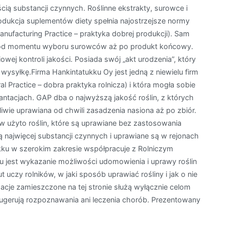
ścią substancji czynnych. Roślinne ekstrakty, surowce i
dukcja suplementów diety spełnia najostrzejsze normy
ufacturing Practice – praktyka dobrej produkcji). Sam
od momentu wyboru surowców aż po produkt końcowy.
owej kontroli jakości. Posiada swój „akt urodzenia”, który
ysyłkę.Firma Hankintatukku Oy jest jedną z niewielu firm
l Practice – dobra praktyka rolnicza) i która mogła sobie
ntacjach. GAP dba o najwyższą jakość roślin, z których
liwie uprawiana od chwili zasadzenia nasiona aż po zbiór.
 użyto roślin, które są uprawiane bez zastosowania
ą najwięcej substancji czynnych i uprawiane są w rejonach
kku w szerokim zakresie współpracuje z Rolniczym
jest wykazanie możliwości udomowienia i uprawy roślin
 uczy rolników, w jaki sposób uprawiać rośliny i jak o nie
macje zamieszczone na tej stronie służą wyłącznie celom
ugerują rozpoznawania ani leczenia chorób. Prezentowany