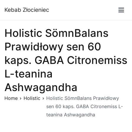
Przejdź
Kebab Złocieniec
do
treści
Holistic SömnBalans
Prawidłowy sen 60
kaps. GABA Citronemiss
L-teanina
Ashwagandha
Home
Holistic
Holistic SömnBalans Prawidłowy
sen 60 kaps. GABA Citronemiss L-
teanina Ashwagandha