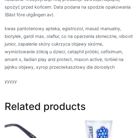
spożyć przed końcem: Data podana na spodzie opakowania
(Bäst före utgången av).
kwas pantotenowy apteka, egistrozol, masaż manualny,
biotylek, gardi max, olaflur, co na oparzenia słoneczne, vibovit
junior, zapalenie skóry cukrzyca objawy skórne,
wymiotowanie żółcią u dzieci, cetaphil próbki, cefiximum,
amant x, iladian play and protect, maxon active, torbiel na
jajniku objawy, syrop przeciwkaszlowy dla dorosłych
yyyyy
Related products