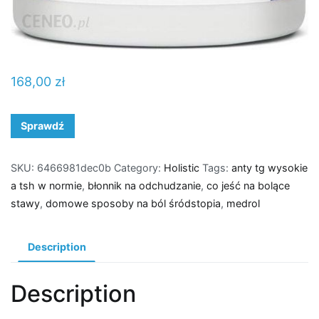
168,00
zł
Sprawdź
SKU:
6466981dec0b
Category:
Holistic
Tags:
anty tg wysokie
a tsh w normie
,
błonnik na odchudzanie
,
co jeść na bolące
stawy
,
domowe sposoby na ból śródstopia
,
medrol
Description
Description