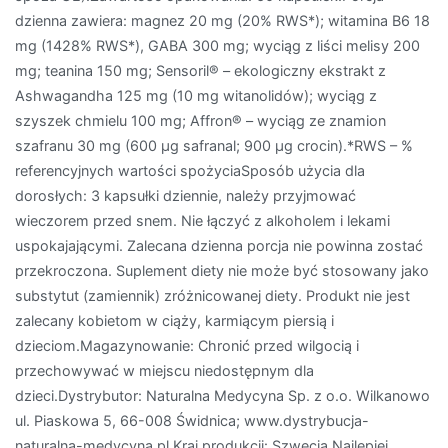
dzienna zawiera: magnez 20 mg (20% RWS*); witamina B6 18
mg (1428% RWS*), GABA 300 mg; wyciąg z liści melisy 200
mg; teanina 150 mg; Sensoril® – ekologiczny ekstrakt z
Ashwagandha 125 mg (10 mg witanolidów); wyciąg z
szyszek chmielu 100 mg; Affron® – wyciąg ze znamion
szafranu 30 mg (600 µg safranal; 900 µg crocin).*RWS – %
referencyjnych wartości spożyciaSposób użycia dla
dorosłych: 3 kapsułki dziennie, należy przyjmować
wieczorem przed snem. Nie łączyć z alkoholem i lekami
uspokajającymi. Zalecana dzienna porcja nie powinna zostać
przekroczona. Suplement diety nie może być stosowany jako
substytut (zamiennik) zróżnicowanej diety. Produkt nie jest
zalecany kobietom w ciąży, karmiącym piersią i
dzieciom.Magazynowanie: Chronić przed wilgocią i
przechowywać w miejscu niedostępnym dla
dzieci.Dystrybutor: Naturalna Medycyna Sp. z o.o. Wilkanowo
ul. Piaskowa 5, 66-008 Świdnica; www.dystrybucja-
naturalna-medycyna.pl Kraj produkcji: Szwecja.Najlepiej