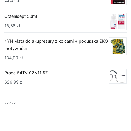
22,34
zł
Octenisept 50ml
16,38
zł
4YH Mata do akupresury z kolcami + poduszka EKO
motyw liści
134,99
zł
Prada 54TV 02N11 57
626,99
zł
zzzzz