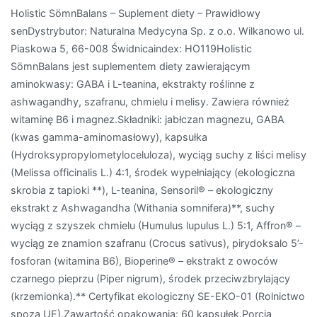
Holistic SömnBalans – Suplement diety – Prawidłowy
senDystrybutor: Naturalna Medycyna Sp. z o.o. Wilkanowo ul.
Piaskowa 5, 66-008 Świdnicaindex: HO119Holistic
SömnBalans jest suplementem diety zawierającym
aminokwasy: GABA i L-teanina, ekstrakty roślinne z
ashwagandhy, szafranu, chmielu i melisy. Zawiera również
witaminę B6 i magnez.Składniki: jabłczan magnezu, GABA
(kwas gamma-aminomasłowy), kapsułka
(Hydroksypropylometyloceluloza), wyciąg suchy z liści melisy
(Melissa officinalis L.) 4:1, środek wypełniający (ekologiczna
skrobia z tapioki **), L-teanina, Sensoril® – ekologiczny
ekstrakt z Ashwagandha (Withania somnifera)**, suchy
wyciąg z szyszek chmielu (Humulus lupulus L.) 5:1, Affron® –
wyciąg ze znamion szafranu (Crocus sativus), pirydoksalo 5’-
fosforan (witamina B6), Bioperine® – ekstrakt z owoców
czarnego pieprzu (Piper nigrum), środek przeciwzbrylający
(krzemionka).** Certyfikat ekologiczny SE-EKO-01 (Rolnictwo
spoza UE).Zawartość opakowania: 60 kapsułek.Porcja