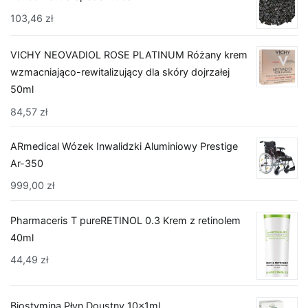
103,46
zł
VICHY NEOVADIOL ROSE PLATINUM Różany krem
wzmacniająco-rewitalizujący dla skóry dojrzałej
50ml
84,57
zł
ARmedical Wózek Inwalidzki Aluminiowy Prestige
Ar-350
999,00
zł
Pharmaceris T pureRETINOL 0.3 Krem z retinolem
40ml
44,49
zł
Biostymina Płyn Doustny 10x1ml