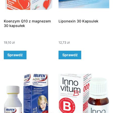
Koenzym Q10 z magnezem
Liponexin 30 Kapsulek
30 kapsułek
19,10
zł
12,73
zł
Sprawdź
Sprawdź