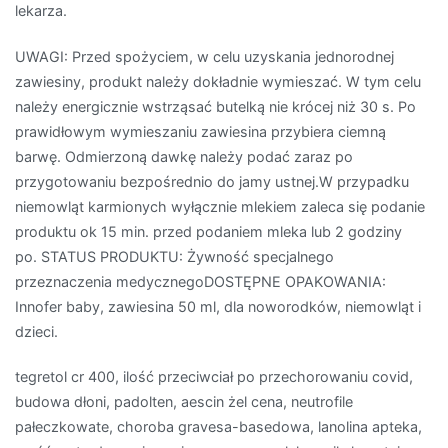
lekarza.
UWAGI: Przed spożyciem, w celu uzyskania jednorodnej
zawiesiny, produkt należy dokładnie wymieszać. W tym celu
należy energicznie wstrząsać butelką nie krócej niż 30 s. Po
prawidłowym wymieszaniu zawiesina przybiera ciemną
barwę. Odmierzoną dawkę należy podać zaraz po
przygotowaniu bezpośrednio do jamy ustnej.W przypadku
niemowląt karmionych wyłącznie mlekiem zaleca się podanie
produktu ok 15 min. przed podaniem mleka lub 2 godziny
po. STATUS PRODUKTU: Żywność specjalnego
przeznaczenia medycznegoDOSTĘPNE OPAKOWANIA:
Innofer baby, zawiesina 50 ml, dla noworodków, niemowląt i
dzieci.
tegretol cr 400, ilość przeciwciał po przechorowaniu covid,
budowa dłoni, padolten, aescin żel cena, neutrofile
pałeczkowate, choroba gravesa-basedowa, lanolina apteka,