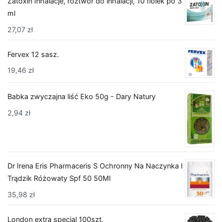
Zatoxin Inhalacje, roztwór do inhalacji, 10 fiolek po 3
ml
27,07
zł
Fervex 12 sasz.
19,46
zł
Babka zwyczajna liść Eko 50g - Dary Natury
2,94
zł
Dr Irena Eris Pharmaceris S Ochronny Na Naczynka I
Trądzik Różowaty Spf 50 50Ml
35,98
zł
London extra special 100szt.