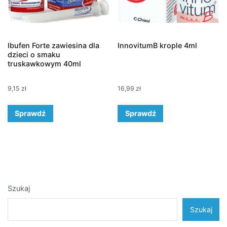
Ibufen Forte zawiesina dla
InnovitumB krople 4ml
dzieci o smaku
truskawkowym 40ml
9,15
zł
16,99
zł
Sprawdź
Sprawdź
Szukaj
Szukaj