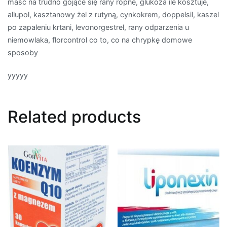
maść na trudno gojące się rany ropne, glukoza ile kosztuje,
allupol, kasztanowy żel z rutyną, cynkokrem, doppelsil, kaszel
po zapaleniu krtani, levonorgestrel, rany odparzenia u
niemowlaka, florcontrol co to, co na chrypkę domowe
sposoby
yyyyy
Related products