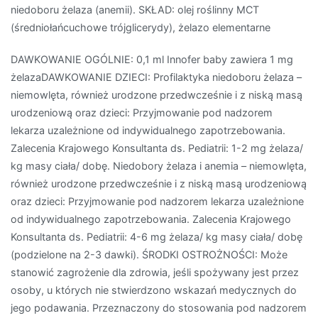
niedoboru żelaza (anemii). SKŁAD: olej roślinny MCT
(średniołańcuchowe trójglicerydy), żelazo elementarne
DAWKOWANIE OGÓLNIE: 0,1 ml Innofer baby zawiera 1 mg
żelazaDAWKOWANIE DZIECI: Profilaktyka niedoboru żelaza –
niemowlęta, również urodzone przedwcześnie i z niską masą
urodzeniową oraz dzieci: Przyjmowanie pod nadzorem
lekarza uzależnione od indywidualnego zapotrzebowania.
Zalecenia Krajowego Konsultanta ds. Pediatrii: 1-2 mg żelaza/
kg masy ciała/ dobę. Niedobory żelaza i anemia – niemowlęta,
również urodzone przedwcześnie i z niską masą urodzeniową
oraz dzieci: Przyjmowanie pod nadzorem lekarza uzależnione
od indywidualnego zapotrzebowania. Zalecenia Krajowego
Konsultanta ds. Pediatrii: 4-6 mg żelaza/ kg masy ciała/ dobę
(podzielone na 2-3 dawki). ŚRODKI OSTROŻNOŚCI: Może
stanowić zagrożenie dla zdrowia, jeśli spożywany jest przez
osoby, u których nie stwierdzono wskazań medycznych do
jego podawania. Przeznaczony do stosowania pod nadzorem