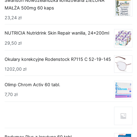
Swanson Nowozelandzka liofilizowana ZIELONA
MAŁŻA 500mg 60 kaps
23,24
zł
NUTRICIA Nutridrink Skin Repair wanilia, 24x200ml
29,50
zł
Okulary korekcyjne Rodenstock R7115 C 52-19-145
1202,00
zł
Olimp Chrom Activ 60 tabl.
7,70
zł
Bodymax Plus z lecytyną 60 tabl