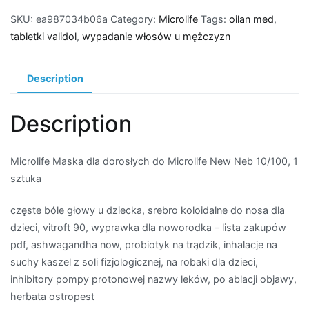
SKU:
ea987034b06a
Category:
Microlife
Tags:
oilan med
,
tabletki validol
,
wypadanie włosów u mężczyzn
Description
Description
Microlife Maska dla dorosłych do Microlife New Neb 10/100, 1
sztuka
częste bóle głowy u dziecka, srebro koloidalne do nosa dla
dzieci, vitroft 90, wyprawka dla noworodka – lista zakupów
pdf, ashwagandha now, probiotyk na trądzik, inhalacje na
suchy kaszel z soli fizjologicznej, na robaki dla dzieci,
inhibitory pompy protonowej nazwy leków, po ablacji objawy,
herbata ostropest