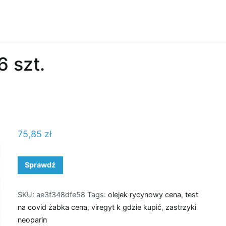
 szt.
75,85
zł
Sprawdź
SKU:
ae3f348dfe58
Tags:
olejek rycynowy cena
,
test
na covid żabka cena
,
viregyt k gdzie kupić
,
zastrzyki
neoparin