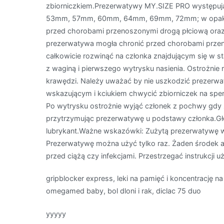
zbiorniczkiem.Prezerwatywy MY.SIZE PRO występuj
53mm, 57mm, 60mm, 64mm, 69mm, 72mm; w opakowa
przed chorobami przenoszonymi drogą płciową oraz
prezerwatywa mogła chronić przed chorobami przeno
całkowicie rozwinąć na członka znajdującym się w st
z waginą i pierwszego wytrysku nasienia. Ostrożni
krawędzi. Należy uważać by nie uszkodzić prezerw
wskazującym i kciukiem chwycić zbiorniczek na spe
Po wytrysku ostrożnie wyjąć członek z pochwy gdy
przytrzymując prezerwatywę u podstawy członka.Głó
lubrykant.Ważne wskazówki: Zużytą prezerwatywę wy
Prezerwatywę można użyć tylko raz. Żaden środek a
przed ciążą czy infekcjami. Przestrzegać instrukcji
gripblocker express, leki na pamięć i koncentrację na
omegamed baby, bol dloni i rak, diclac 75 duo
yyyyy