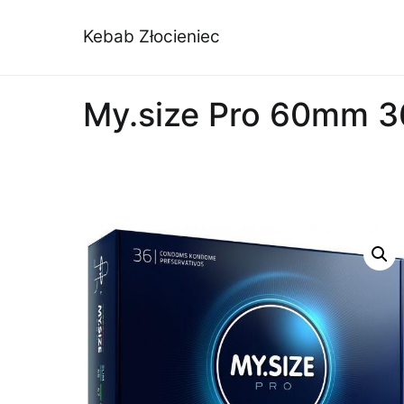
Przejdź
do
Kebab Złocieniec
treści
My.size Pro 60mm 36