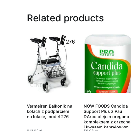
Related products
Vermeiren Balkonik na
NOW FOODS Candida
kołach z podparciem
Support Plus z Pau
na łokcie, model 276
D’Arco olejem oregano
kompleksem z orzecha
i kwasem kaprylowym
912,02
zł
59,98
zł