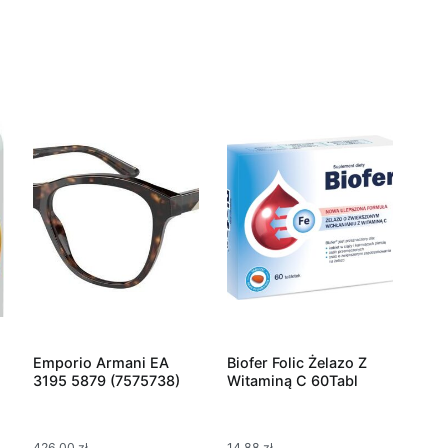
Emporio Armani EA
Biofer Folic Żelazo Z
3195 5879 (7575738)
Witaminą C 60Tabl
426,00
zł
14,88
zł