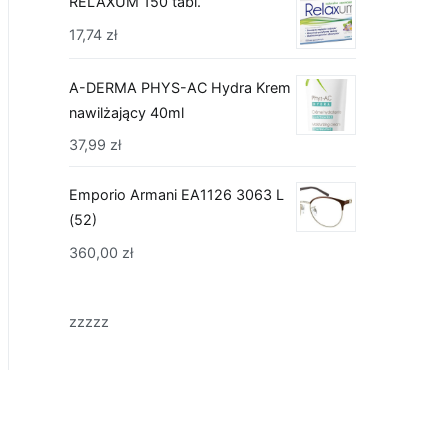
RELAXUM 150 tabl.
17,74
zł
A-DERMA PHYS-AC Hydra Krem
nawilżający 40ml
37,99
zł
Emporio Armani EA1126 3063 L
(52)
360,00
zł
zzzzz