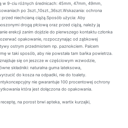
ą w 9-ciu różnych średnicach: 45mm, 47mm, 49mm,
niach po 3szt.,10szt.,36szt.Wskazania: ochrona
 przed niechcianą ciążą.Sposób użycia: Aby
szonymi drogą płciową oraz przed ciążą, należy ją
anie erekcji zanim dojdzie do pierwszego kontaktu członka
e rozerwać opakowanie, rozpoczynając od ząbkowej
atywy ostrym przedmiotem np. paznokciem. Palcem
rmę w taki sposób, aby nie powstała tam bańka powietrza.
 znajduje się on jeszcze w częściowym wzwodzie,
wne składniki: naturalna guma lateksowa,
rzucić do kosza na odpadki, nie do toalety.
ntykoncepcyjny nie gwarantuje 100 procentowej ochrony
 użytkowania która jest dołączona do opakowania.
 receptę, na porost brwi apteka, wartix kurzajki,