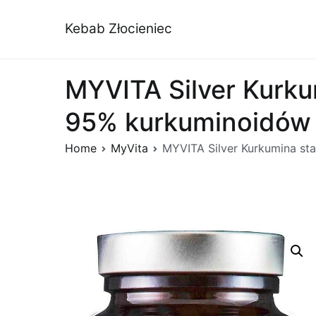
Przejdź
do
Kebab Złocieniec
treści
MYVITA Silver Kurku
95% kurkuminoidów 
Home
MyVita
MYVITA Silver Kurkumina st