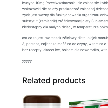
leucyna 10mg.Przeciwwskazania: nie zaleca się kob
wskazówki:Nie należy przekraczać zalecanej dzienn
życia jest ważny dla funkcjonowania organizmu czł
substytut (zamiennik) zróżnicowanej diety.Suplem
niedostępny dla małych dzieci, w temperaturze poko
ast co to jest, woreczek żółciowy dieta, olejek marul
3, pentasa, najlepsza maść na odleżyny, witamina c 
bez recepty, altacet ice, balsam dla noworodka, wita
yyyyy
Related products