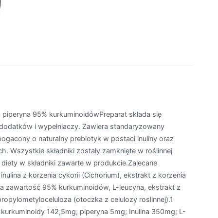
 piperyna 95% kurkuminoidówPreparat składa się
 dodatków i wypełniaczy. Zawiera standaryzowany
bogacony o naturalny prebiotyk w postaci inuliny oraz
h. Wszystkie składniki zostały zamknięte w roślinnej
diety w składniki zawarte w produkcie.Zalecane
nulina z korzenia cykorii (Cichorium), ekstrakt z korzenia
a zawartość 95% kurkuminoidów, L-leucyna, ekstrakt z
pylometyloceluloza (otoczka z celulozy roslinnej).1
 kurkuminoidy 142,5mg; piperyna 5mg; Inulina 350mg; L-