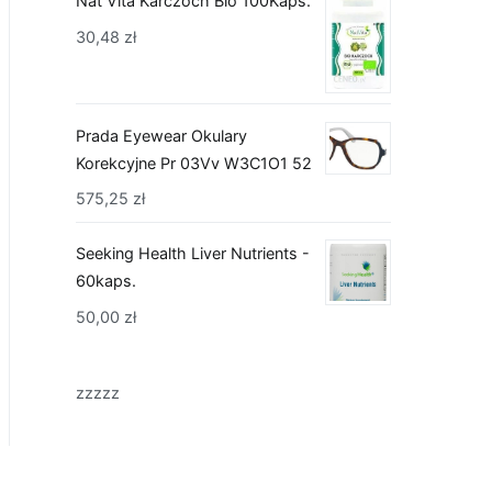
Nat Vita Karczoch Bio 100Kaps.
30,48
zł
Prada Eyewear Okulary
Korekcyjne Pr 03Vv W3C1O1 52
575,25
zł
Seeking Health Liver Nutrients -
60kaps.
50,00
zł
zzzzz