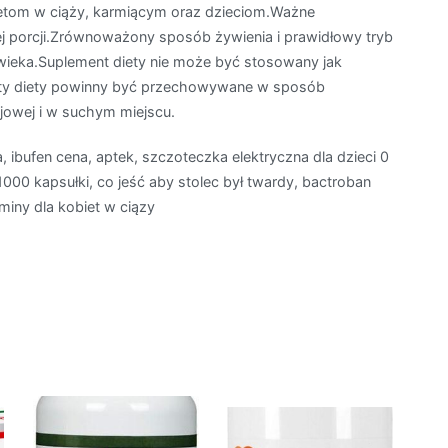
ietom w ciąży, karmiącym oraz dzieciom.Ważne
ej porcji.Zrównoważony sposób żywienia i prawidłowy tryb
owieka.Suplement diety nie może być stosowany jak
enty diety powinny być przechowywane w sposób
jowej i w suchym miejscu.
a, ibufen cena, aptek, szczoteczka elektryczna dla dzieci 0
1000 kapsułki, co jeść aby stolec był twardy, bactroban
miny dla kobiet w ciązy