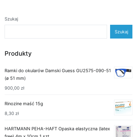
Szukaj
Szukaj
Produkty
Ramki do okularów Damski Guess GU2575-090-51
(ø 51 mm)
900,00
zł
Rinozine maść 15g
8,30
zł
HARTMANN PEHA-HAFT Opaska elastyczna (latex
free) 4m x 10cm 1 szt.