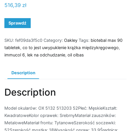
516,39
zł
Sprawdź
SKU:
fef09da3f5c0
Category:
Oakley
Tags:
biotebal max 90
tabletek
,
co to jest uwypuklenie krążka międzykręgowego
,
immucol 6
,
lek na odchudzanie
,
oil olbas
Description
Description
Model okularów: OX 5132 513203 52Płeć: MęskieKształt:
KwadratoweKolor oprawek: SrebrnyMateriał zauszników:
MetaloweMateriał frontu: TytanoweSzerokość soczewki:
52Szerokość mostka: 18Wysokość opraw: 33,9Średnica: