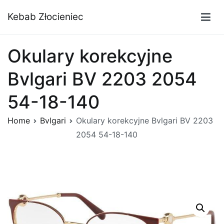
Przejdź
Kebab Złocieniec
do
treści
Okulary korekcyjne
Bvlgari BV 2203 2054
54-18-140
Home
Bvlgari
Okulary korekcyjne Bvlgari BV 2203
2054 54-18-140