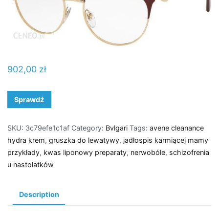
902,00
zł
Sprawdź
SKU:
3c79efe1c1af
Category:
Bvlgari
Tags:
avene cleanance
hydra krem
,
gruszka do lewatywy
,
jadłospis karmiącej mamy
przykłady
,
kwas liponowy preparaty
,
nerwobóle
,
schizofrenia
u nastolatków
Description