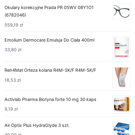
Okulary korekcyjne Prada PR 05WV 08Y1O1
(6782046)
559,19
zł
Emolium Dermocare Emulsja Do Ciała 400ml
33,80
zł
Reh4Mat Orteza kolana R4M-SK/F R4M-SK/F
18,53
zł
Activlab Pharma Biotyna forte 10 mg 30 kaps
9,19
zł
Air Optix Plus HydraGlyde 3 szt.
39,99
zł