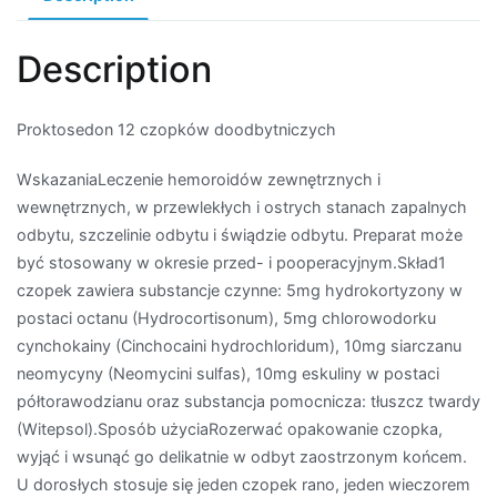
Description
Proktosedon 12 czopków doodbytniczych
WskazaniaLeczenie hemoroidów zewnętrznych i
wewnętrznych, w przewlekłych i ostrych stanach zapalnych
odbytu, szczelinie odbytu i świądzie odbytu. Preparat może
być stosowany w okresie przed- i pooperacyjnym.Skład1
czopek zawiera substancje czynne: 5mg hydrokortyzony w
postaci octanu (Hydrocortisonum), 5mg chlorowodorku
cynchokainy (Cinchocaini hydrochloridum), 10mg siarczanu
neomycyny (Neomycini sulfas), 10mg eskuliny w postaci
półtorawodzianu oraz substancja pomocnicza: tłuszcz twardy
(Witepsol).Sposób użyciaRozerwać opakowanie czopka,
wyjąć i wsunąć go delikatnie w odbyt zaostrzonym końcem.
U dorosłych stosuje się jeden czopek rano, jeden wieczorem