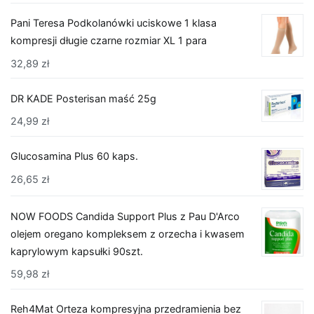
Pani Teresa Podkolanówki uciskowe 1 klasa
kompresji długie czarne rozmiar XL 1 para
32,89
zł
DR KADE Posterisan maść 25g
24,99
zł
Glucosamina Plus 60 kaps.
26,65
zł
NOW FOODS Candida Support Plus z Pau D'Arco
olejem oregano kompleksem z orzecha i kwasem
kaprylowym kapsułki 90szt.
59,98
zł
Reh4Mat Orteza kompresyjna przedramienia bez