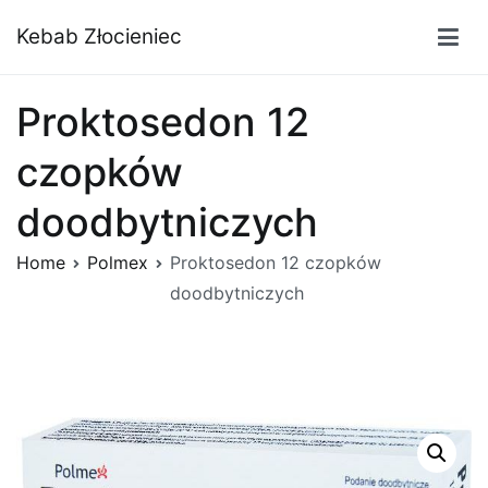
Przejdź
Kebab Złocieniec
do
treści
Proktosedon 12
czopków
doodbytniczych
Home
Polmex
Proktosedon 12 czopków
doodbytniczych