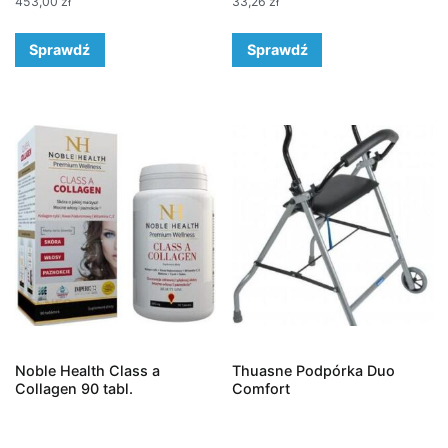
453,00
zł
33,26
zł
Sprawdź
Sprawdź
Noble Health Class a
Thuasne Podpórka Duo
Collagen 90 tabl.
Comfort