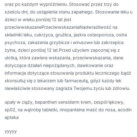
oraz po każdym wypróżnieniu. Stosować przez trzy do
sześciu dni, do ustąpienia stanu zapalnego. Stosowanie leku u
dzieci w wieku poniżej 12 lat jest
przeciwwskazanePrzeciwwskazaniaNadwrażliwość na
składniki leku, cukrzyca, gruźlica, jaskra osteoporoza, ostra
psychoza, zakażenia grzybicze i wirusowe lub zakrzepica
żylna, dzieci poniżej 12 lat.Przed użyciem zapoznaj się z
ulotką, która zawiera wskazania, przeciwwskazania, dane
dotyczące działań niepożądanych, dawkowanie oraz
informacje dotyczące stosowania produktu leczniczego bądź
skonsultuj się z lekarzem lub farmaceutą, gdyż każdy lek
niewłaściwie stosowany zagraża Twojemu życiu lub zdrowiu.
upały w ciąży, bepanthen sensiderm krem, zespół lękowy,
sp02, na wątrobę tabletki, rinopanteina maść do nosa, acodin
apteka
yyyyy