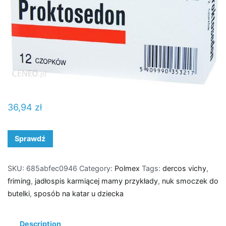
36,94
zł
Sprawdź
SKU:
685abfec0946
Category:
Polmex
Tags:
dercos vichy
,
friming
,
jadłospis karmiącej mamy przykłady
,
nuk smoczek do
butelki
,
sposób na katar u dziecka
Description