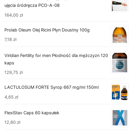
ujęcia śródręcza PCO-A-08
164,00
zł
Prolab Oleum Olej Ricini Płyn Doustny 100g
7,18
zł
Viridian Fertility for men Płodność dla mężczyzn 120
kaps
129,75
zł
LACTULOSUM FORTE Syrop 667 mg/ml 150ml
4,65
zł
FlexiStav Caps 60 kapsułek
12,80
zł