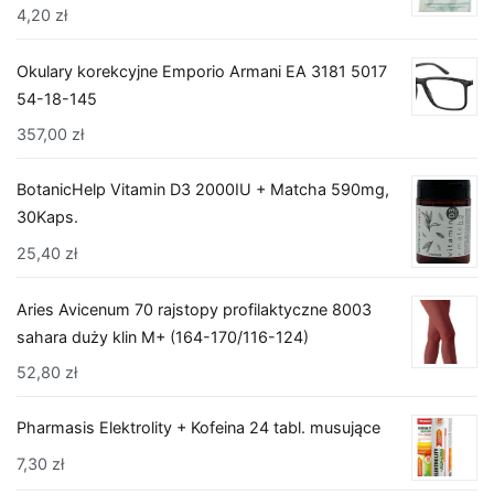
4,20
zł
Okulary korekcyjne Emporio Armani EA 3181 5017
54-18-145
357,00
zł
BotanicHelp Vitamin D3 2000IU + Matcha 590mg,
30Kaps.
25,40
zł
Aries Avicenum 70 rajstopy profilaktyczne 8003
sahara duży klin M+ (164-170/116-124)
52,80
zł
Pharmasis Elektrolity + Kofeina 24 tabl. musujące
7,30
zł