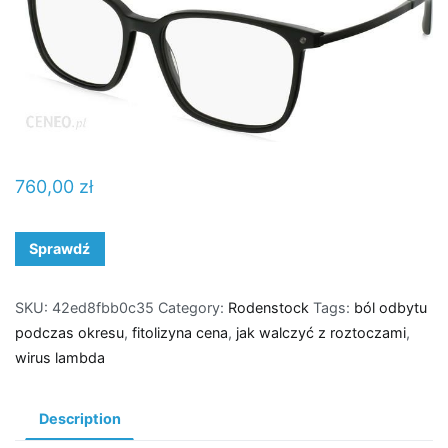
760,00
zł
Sprawdź
SKU:
42ed8fbb0c35
Category:
Rodenstock
Tags:
ból odbytu
podczas okresu
,
fitolizyna cena
,
jak walczyć z roztoczami
,
wirus lambda
Description