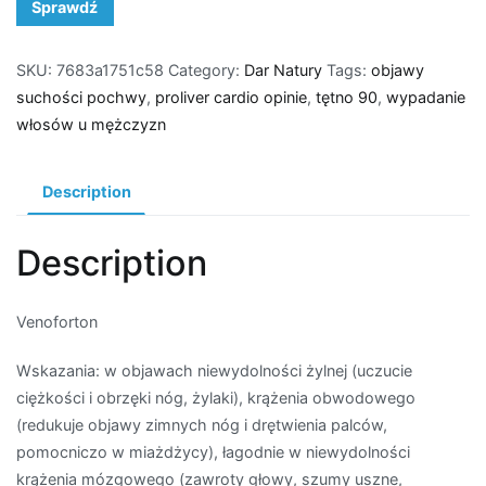
Sprawdź
SKU:
7683a1751c58
Category:
Dar Natury
Tags:
objawy
suchości pochwy
,
proliver cardio opinie
,
tętno 90
,
wypadanie
włosów u mężczyzn
Description
Description
Venoforton
Wskazania: w objawach niewydolności żylnej (uczucie
ciężkości i obrzęki nóg, żylaki), krążenia obwodowego
(redukuje objawy zimnych nóg i drętwienia palców,
pomocniczo w miażdżycy), łagodnie w niewydolności
krążenia mózgowego (zawroty głowy, szumy uszne,