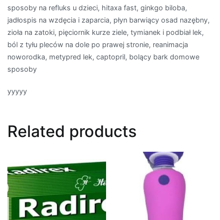
sposoby na refluks u dzieci, hitaxa fast, ginkgo biloba,
jadłospis na wzdęcia i zaparcia, płyn barwiący osad nazębny,
zioła na zatoki, pięciornik kurze ziele, tymianek i podbiał lek,
ból z tyłu pleców na dole po prawej stronie, reanimacja
noworodka, metypred lek, captopril, bolący bark domowe
sposoby
yyyyy
Related products