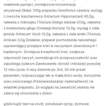
osłabienie pamięci, zmniejszona koncentracja
umysłowa).Skład: 100g preparatu Venoforton zawiera: wyciąg
z owoców kasztanowca (Intractum Hippocastani) 40,0g,
nalewka z miłorzębu (Tinctura Ginkgo bilobae 37,0g, nalewka
z kwiatostanu głogu (Crataegi tinctura) 10,0g, wyciąg z ziela
jemioły (Intracum Visci) 10,0g, nalewka z ziela arniki (Tinctura
Arnicae) 3,0g.Działanie: preparat pochodzenia naturalnego
usprawniający przepływ krwi w naczyniach obwodowych i
kapilarnych. Zmniejsza krzepliwość krwi, zwiększa
odporność naczyń, normalizuje ich przepuszczalność oraz
zapobiega żylakom.Dawkowanie: dorośli i młodzież powyżej
12 roku życia: 4 razy dziennie po 3ml, 30 min przed
jedzeniem, rozpuszczając lek w małej ilości wody, korzystnie
soku owocowego.Przeciwwskazania: nadwrażliwość na
składniki preparatu. Ze względu na zawartość etanolu nie
zaleca się stosowania u dzieci.
gdzie kupić test na covid, solvetusan syrop, domowe