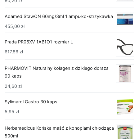
60,20
zł
Adamed StawON 60mg/3ml 1 ampułko-strzykawka
455,00
zł
Prada PR06XV 1AB1O1 rozmiar L
617,86
zł
PHARMOVIT Naturalny kolagen z dzikiego dorsza
90 kaps
24,60
zł
Sylimarol Gastro 30 kaps
5,95
zł
Herbamedicus Końska maść z konopiami chłodząca
500ml