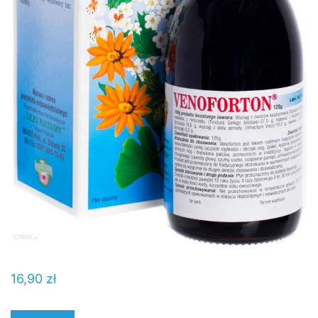
16,90
zł