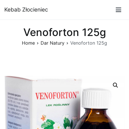
Przejdź
Kebab Złocieniec
do
treści
Venoforton 125g
Home
Dar Natury
Venoforton 125g