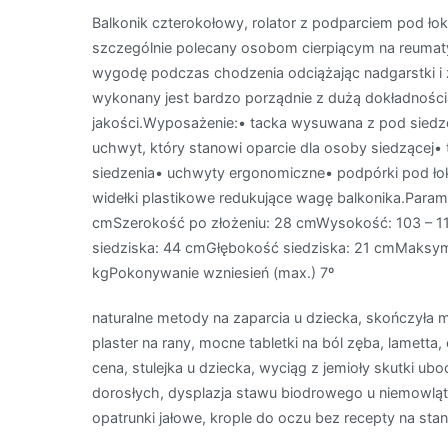
Balkonik czterokołowy, rolator z podparciem pod łok
szczególnie polecany osobom cierpiącym na reumaty
wygodę podczas chodzenia odciążając nadgarstki i 
wykonany jest bardzo porządnie z dużą dokładnością
jakości.Wyposażenie:• tacka wysuwana z pod siedz
uchwyt, który stanowi oparcie dla osoby siedzącej•
siedzenia• uchwyty ergonomiczne• podpórki pod łok
widełki plastikowe redukujące wagę balkonika.Para
cmSzerokość po złożeniu: 28 cmWysokość: 103 – 1
siedziska: 44 cmGłębokość siedziska: 21 cmMaksyma
kgPokonywanie wzniesień (max.) 7º
naturalne metody na zaparcia u dziecka, skończyła m
plaster na rany, mocne tabletki na ból zęba, lametta
cena, stulejka u dziecka, wyciąg z jemioły skutki ub
dorosłych, dysplazja stawu biodrowego u niemowląt 
opatrunki jałowe, krople do oczu bez recepty na sta