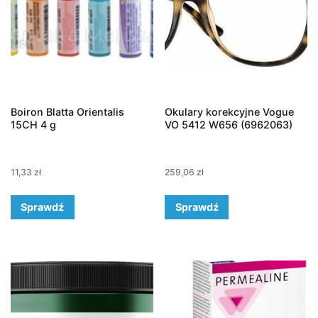
Boiron Blatta Orientalis
Okulary korekcyjne Vogue
15CH 4 g
VO 5412 W656 (6962063)
11,33
zł
259,06
zł
Sprawdź
Sprawdź