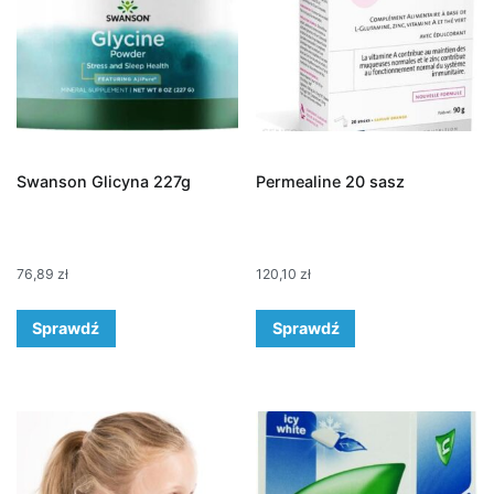
Swanson Glicyna 227g
Permealine 20 sasz
76,89
zł
120,10
zł
Sprawdź
Sprawdź