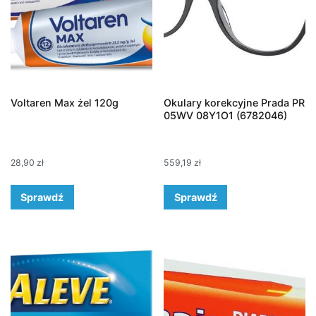
Voltaren Max żel 120g
Okulary korekcyjne Prada PR
05WV 08Y1O1 (6782046)
28,90
zł
559,19
zł
Sprawdź
Sprawdź