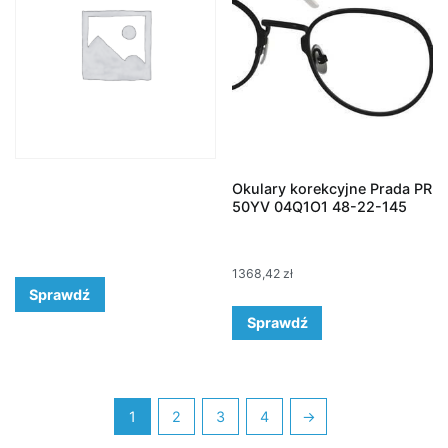
Okulary korekcyjne Prada PR
50YV 04Q1O1 48-22-145
1368,42
zł
Sprawdź
Sprawdź
1
2
3
4
→