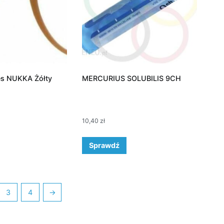
es NUKKA Żółty
MERCURIUS SOLUBILIS 9CH
10,40
zł
Sprawdź
3
4
→