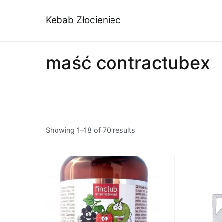
Przejdź
do
Kebab Złocieniec
treści
maść contractubex
Showing 1–18 of 70 results