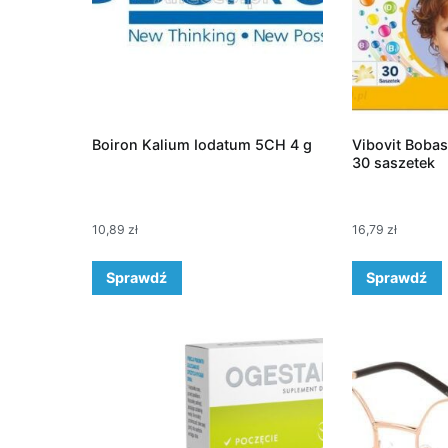
Boiron Kalium Iodatum 5CH 4 g
Vibovit Boba
30 saszetek
10,89
zł
16,79
zł
Sprawdź
Sprawdź