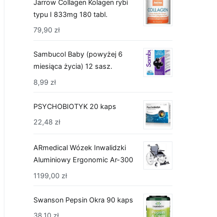
Jarrow Collagen Kolagen rybi
typu I 833mg 180 tabl.
79,90
zł
Sambucol Baby (powyżej 6
miesiąca życia) 12 sasz.
8,99
zł
PSYCHOBIOTYK 20 kaps
22,48
zł
ARmedical Wózek Inwalidzki
Aluminiowy Ergonomic Ar-300
1199,00
zł
Swanson Pepsin Okra 90 kaps
38,10
zł