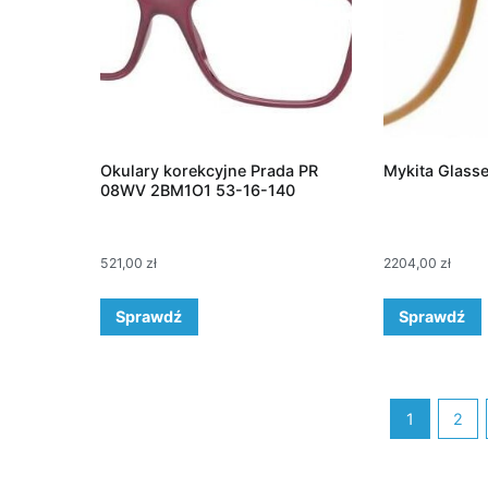
Okulary korekcyjne Prada PR
Mykita Glass
08WV 2BM1O1 53-16-140
521,00
zł
2204,00
zł
Sprawdź
Sprawdź
1
2