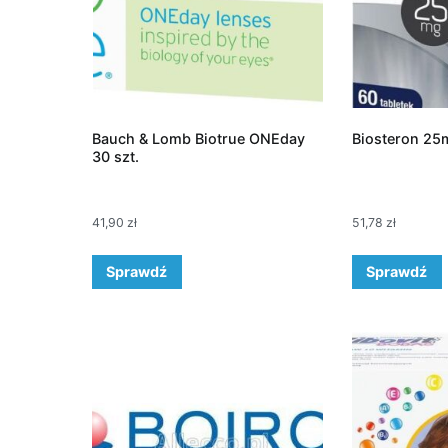
Bauch & Lomb Biotrue ONEday
Biosteron 25m
30 szt.
41,90
zł
51,78
zł
Sprawdź
Sprawdź