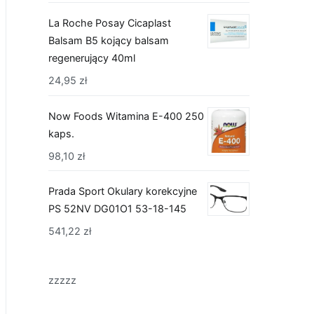
La Roche Posay Cicaplast
Balsam B5 kojący balsam
regenerujący 40ml
24,95
zł
Now Foods Witamina E-400 250
kaps.
98,10
zł
Prada Sport Okulary korekcyjne
PS 52NV DG01O1 53-18-145
541,22
zł
zzzzz