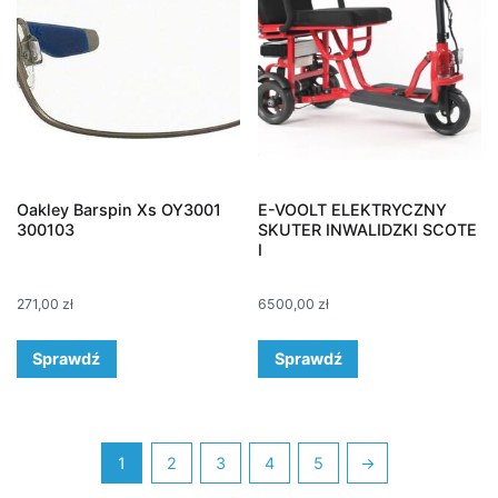
Oakley Barspin Xs OY3001
E-VOOLT ELEKTRYCZNY
300103
SKUTER INWALIDZKI SCOTE
I
271,00
zł
6500,00
zł
Sprawdź
Sprawdź
1
2
3
4
5
→