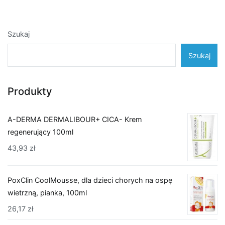
Szukaj
Szukaj
Produkty
A-DERMA DERMALIBOUR+ CICA- Krem
regenerujący 100ml
43,93
zł
PoxClin CoolMousse, dla dzieci chorych na ospę
wietrzną, pianka, 100ml
26,17
zł