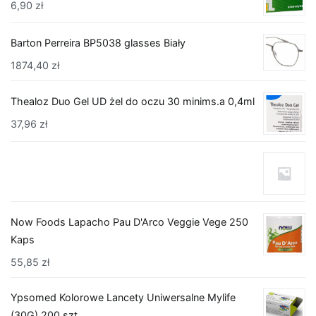
6,90
zł
Barton Perreira BP5038 glasses Biały
1874,40
zł
Thealoz Duo Gel UD żel do oczu 30 minims.a 0,4ml
37,96
zł
Now Foods Lapacho Pau D'Arco Veggie Vege 250
Kaps
55,85
zł
Ypsomed Kolorowe Lancety Uniwersalne Mylife
(30G) 200 szt