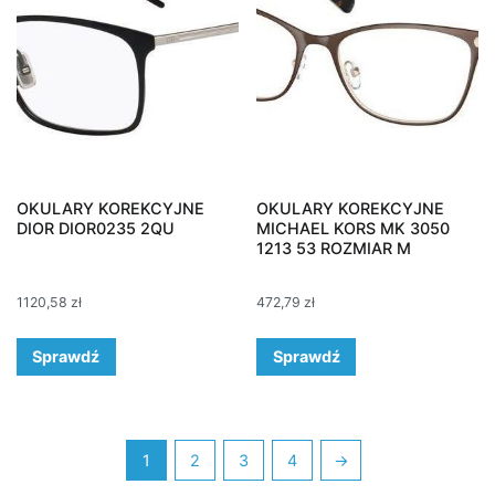
OKULARY KOREKCYJNE
OKULARY KOREKCYJNE
DIOR DIOR0235 2QU
MICHAEL KORS MK 3050
1213 53 ROZMIAR M
1120,58
zł
472,79
zł
Sprawdź
Sprawdź
1
2
3
4
→