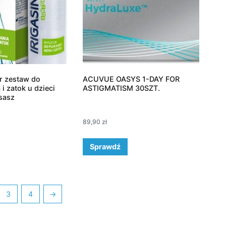
or zestaw do
ACUVUE OASYS 1-DAY FOR
i zatok u dzieci
ASTIGMATISM 30SZT.
 sasz
89,90
zł
Sprawdź
3
4
→