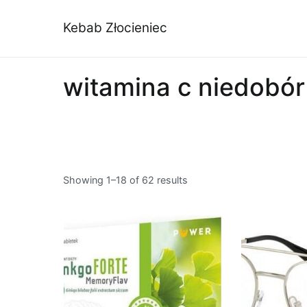
Przejdź
do
Kebab Złocieniec
treści
witamina c niedobór
Showing 1–18 of 62 results