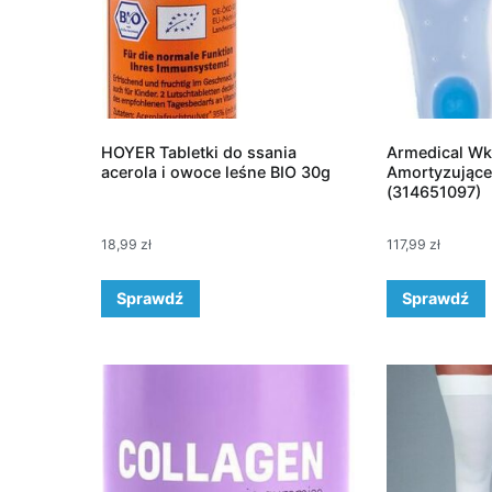
HOYER Tabletki do ssania
Armedical Wk
acerola i owoce leśne BIO 30g
Amortyzujące
(314651097)
18,99
zł
117,99
zł
Sprawdź
Sprawdź