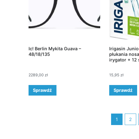
Ic! Berlin Mykita Guava –
Irigasin Juni
48/18/135
płukania nosa 
irygator + 12
2289,00
zł
15,95
zł
Sprawdź
Sprawdź
1
2