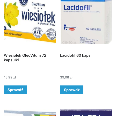
Wiesiołek OleoVitum 72
Lacidofil 60 kaps
kapsułki
15,99
zł
39,08
zł
Sprawdź
Sprawdź