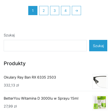
1
2
3
4
→
Szukaj
Szukaj
Produkty
Okulary Ray Ban RX 6335 2503
332,13
zł
BetterYou Witamina D 3000Iu w Sprayu 15ml
27,99
zł