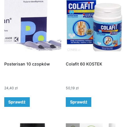
Posterisan 10 czopków
Colafit 60 KOSTEK
24,40
zł
50,19
zł
Sprawdź
Sprawdź