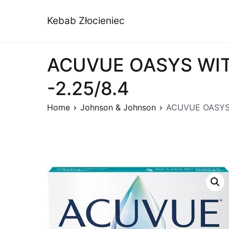
Przejdź
do
Kebab Złocieniec
treści
ACUVUE OASYS WITH
-2.25/8.4
Home
Johnson & Johnson
ACUVUE OASYS W