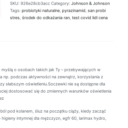
SKU:
926e28cb3acc
Category:
Johnson & Johnson
Tags:
probiotyki naturalne
,
pyrazinamid
,
san probi
stres
,
środek do odkażania ran
,
test covid lidl cena
z myślą o osobach takich jak Ty – przebywających w
a np. podczas aktywności na zewnątrz, korzystania z
rzy słabszym oświetleniu.Soczewki nie są dostępne dla
ej dostosować się do zmiennych warunków oświetlenia
ez
ł ból pod kolanem, śluz na początku ciąży, kiedy zacząć
o higieny intymnej dla mężczyzn, egfr 60, larimax hydro,