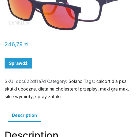
246,79
zł
Sprawdź
SKU:
dbc622df1a7d
Category:
Solano
Tags:
calcort dla psa
skutki uboczne
,
dieta na cholesterol przepisy
,
maxi gra max
,
silne wymioty
,
spray zatoki
Description
Description