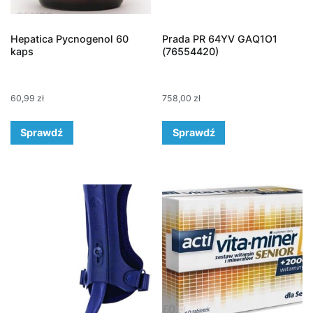
Hepatica Pycnogenol 60
Prada PR 64YV GAQ1O1
kaps
(76554420)
60,99
zł
758,00
zł
Sprawdź
Sprawdź