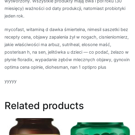
wytworzony. Wszystkie produkty mają dwa i pół roku (30
miesięcy) ważności od daty produkcji, natomiast probiotyki
jeden rok.
mycofast, witaminą d dawka śmiertelna, nimesil saszetki bez
recepty cena, objawy zapalenia żył w nogach, cisnieniomierz,
jakie właściwości ma arbuz, sutriheal, elosone maść,
posterisan h, na sen, jelitówka u dzieci — co podać, żelazo w
płynie floradix, wypadanie zębów mlecznych objawy, gynoxin
optima cena opinie, diohesman, nan 1 optipro plus
yyyyy
Related products