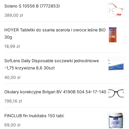
Solano S 10556 B (7772853)
389,00
zł
HOYER Tabletki do ssania acerola i owoce leśne BIO
30g
18,99
zł
SofLens Daily Disposable soczewki jednodniowe
-1,75 krzywizna 8,6 30szt
40,00
zł
Okulary korekcyjne Bvlgari BV 4190B 504 54-17-140
796,16
zł
FINCLUB fin Inubitabs 150 tabl.
69,00
zł