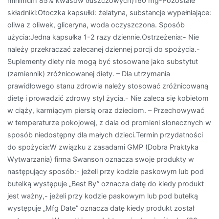
minimum 85% kwasów tłuszczowych)160 mg-Pozostałe
składniki:Otoczka kapsułki: żelatyna, substancje wypełniające:
oliwa z oliwek, gliceryna, woda oczyszczona. Sposób
użycia:Jedna kapsułka 1-2 razy dziennie.Ostrzeżenia:- Nie
należy przekraczać zalecanej dziennej porcji do spożycia.-
Suplementy diety nie mogą być stosowane jako substytut
(zamiennik) zróżnicowanej diety. – Dla utrzymania
prawidłowego stanu zdrowia należy stosować zróżnicowaną
dietę i prowadzić zdrowy styl życia.- Nie zaleca się kobietom
w ciąży, karmiącym piersią oraz dzieciom. – Przechowywać
w temperaturze pokojowej, z dala od promieni słonecznych w
sposób niedostępny dla małych dzieci.Termin przydatności
do spożycia:W związku z zasadami GMP (Dobra Praktyka
Wytwarzania) firma Swanson oznacza swoje produkty w
następujący sposób:- jeżeli przy kodzie paskowym lub pod
butelką występuje „Best By” oznacza datę do kiedy produkt
jest ważny,- jeżeli przy kodzie paskowym lub pod butelką
występuje „Mfg Date” oznacza datę kiedy produkt został