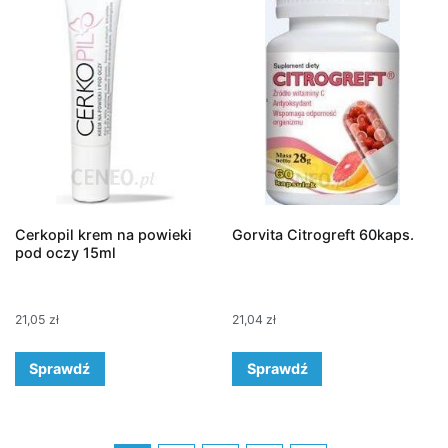
Cerkopil krem na powieki
Gorvita Citrogreft 60kaps.
pod oczy 15ml
21,05
zł
21,04
zł
Sprawdź
Sprawdź