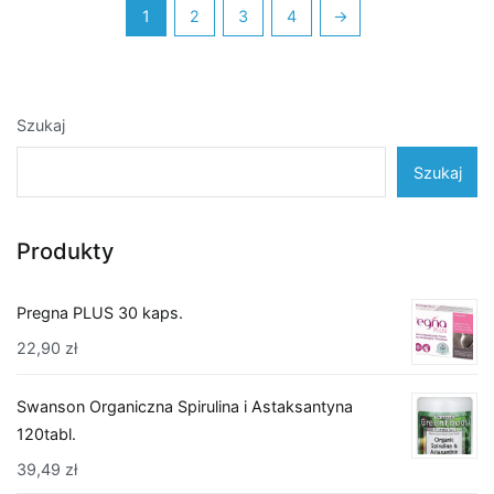
1
2
3
4
→
Szukaj
Szukaj
Produkty
Pregna PLUS 30 kaps.
22,90
zł
Swanson Organiczna Spirulina i Astaksantyna
120tabl.
39,49
zł