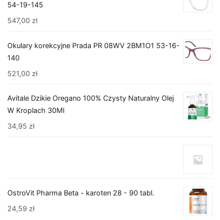
54-19-145
547,00
zł
Okulary korekcyjne Prada PR 08WV 2BM1O1 53-16-
140
521,00
zł
Avitale Dzikie Oregano 100% Czysty Naturalny Olej
W Kroplach 30Ml
34,95
zł
OstroVit Pharma Beta - karoten 28 - 90 tabl.
24,59
zł