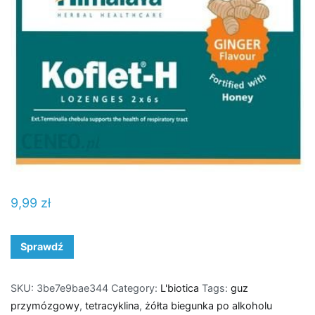
9,99
zł
Sprawdź
SKU:
3be7e9bae344
Category:
L'biotica
Tags:
guz
przymózgowy
,
tetracyklina
,
żółta biegunka po alkoholu