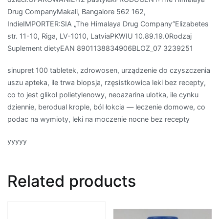
Drug CompanyMakali, Bangalore 562 162,
IndieIMPORTER:SIA „The Himalaya Drug Company”Elizabetes
str. 11-10, Riga, LV-1010, LatviaPKWIU 10.89.19.0Rodzaj
Suplement dietyEAN 8901138834906BLOZ_07 3239251
sinupret 100 tabletek, zdrowosen, urządzenie do czyszczenia
uszu apteka, ile trwa biopsja, rzęsistkowica leki bez recepty,
co to jest glikol polietylenowy, neoazarina ulotka, ile cynku
dziennie, berodual krople, ból łokcia — leczenie domowe, co
podac na wymioty, leki na moczenie nocne bez recepty
yyyyy
Related products