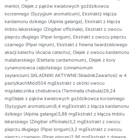
mentol, Olejek z pąków kwiatowych goździkowca
korzennego (Syzygium aromaticum), Ekstraktz kłącza
kardamonu dzikiego (Alpinia galanga), Ekstrakt z kłącza
imbiru lekarskiego (Zingiber officinale), Ekstrakt z owocu
pieprzu długiego (Piper longum), Ekstrakt z owocu pieprzu
czarnego (Piper nigrum), Ekstrakt z frewna twardzielowego
akacji katechu (Acacia catechu), Olejek z owocu kardamonu
malabarskiego (Elettaria cardamomum), Olejek z kory
cynamonowca cejlońskiego (cinnamomum
zeylancium).SKŁADNIKI AKTYWNE:SkładnikZawartość w 4
pastylkachMiód504 mgEkstrakt z skórki owocu
migdałecznika chebułowca (Terminalia chebula)29,24
mgOlejek z pąków kwiatowych goździkowca korzennego
(Syzygium aromaticum)8,4 mgEkstrakt z kłącza kardamonu
dzikiego (Alpinia galanga)3,88 mgEkstrakt z kłącza imbiru
lekarskiego (Zingiber officinale)3,2 mgEkstrakt z owocu
pieprzu długiego (Piper longum)3,2 mgEkstrakt z owocu
pieprzu czarnego (Piper nigrum)2,96 mgEkstrakt z drewna