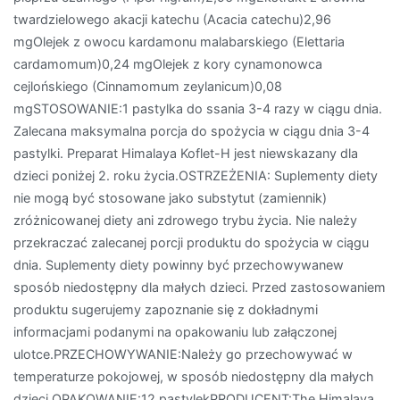
twardzielowego akacji katechu (Acacia catechu)2,96
mgOlejek z owocu kardamonu malabarskiego (Elettaria
cardamomum)0,24 mgOlejek z kory cynamonowca
cejlońskiego (Cinnamomum zeylanicum)0,08
mgSTOSOWANIE:1 pastylka do ssania 3-4 razy w ciągu dnia.
Zalecana maksymalna porcja do spożycia w ciągu dnia 3-4
pastylki. Preparat Himalaya Koflet-H jest niewskazany dla
dzieci poniżej 2. roku życia.OSTRZEŻENIA: Suplementy diety
nie mogą być stosowane jako substytut (zamiennik)
zróżnicowanej diety ani zdrowego trybu życia. Nie należy
przekraczać zalecanej porcji produktu do spożycia w ciągu
dnia. Suplementy diety powinny być przechowywanew
sposób niedostępny dla małych dzieci. Przed zastosowaniem
produktu sugerujemy zapoznanie się z dokładnymi
informacjami podanymi na opakowaniu lub załączonej
ulotce.PRZECHOWYWANIE:Należy go przechowywać w
temperaturze pokojowej, w sposób niedostępny dla małych
dzieci.OPAKOWANIE:12 pastylekPRODUCENT:The Himalaya