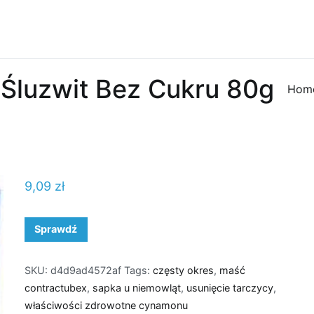
 Śluzwit Bez Cukru 80g
Hom
9,09
zł
Sprawdź
SKU:
d4d9ad4572af
Tags:
częsty okres
,
maść
contractubex
,
sapka u niemowląt
,
usunięcie tarczycy
,
właściwości zdrowotne cynamonu