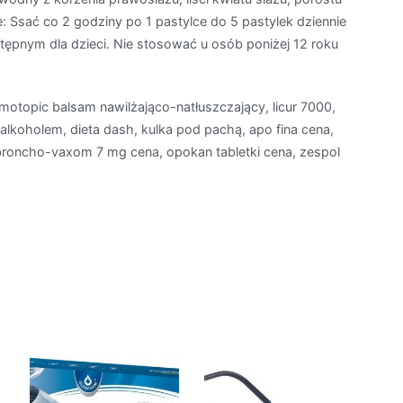
e: Ssać co 2 godziny po 1 pastylce do 5 pastylek dziennie
pnym dla dzieci. Nie stosować u osób poniżej 12 roku
emotopic balsam nawilżająco-natłuszczający, licur 7000,
z alkoholem, dieta dash, kulka pod pachą, apo fina cena,
 broncho-vaxom 7 mg cena, opokan tabletki cena, zespol