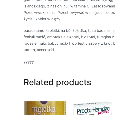
islandzkiego, z nasion lnu i witamina C. Zastosowani
Przeciwwskazania: Przechowywać w miejscu niedostę
życia i kobiet w ciąży.
paracetamol tabletki, na ból żołądka, tpsa badanie, 
fenistil maść, amotaks a alkohol, biosotal, furagina 
rodzaje maki, babycheck-1 wb test ciążowy z krwi,
turreta, acneroxid
yyyyy
Related products