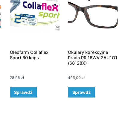
Oleofarm Collaflex
Okulary korekcyjne
Sport 60 kaps
Prada PR 16WV 2AU1O1
(68128X)
28,98
zł
495,00
zł
Sprawdź
Sprawdź