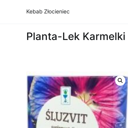
Przejdź
do
Kebab Złocieniec
treści
Planta-Lek Karmelki