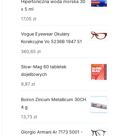
Hipertoniczna woda morska 30
x 5 ml
17,05
zł
Vogue Eyewear Okulary
Korekcyjne Vo 5236B 1947 51
360,65
zł
Slow-Mag 60 tabletek
dojelitowych
9,87
zł
Boiron Zincum Metallicum 30CH
4 g
13,73
zł
Giorgio Armani Ar 7173 5001 -