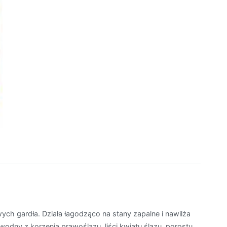
ch gardła. Działa łagodząco na stany zapalne i nawilża
wodny z korzenia prawoślazu, liści kwiatu ślazu, porostu