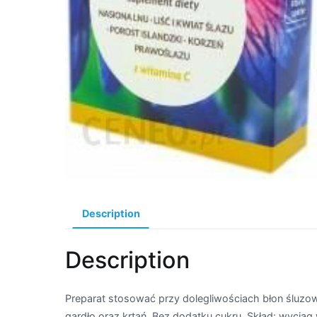
Description
Description
Preparat stosować przy dolegliwościach błon śluzowy
gardło oraz krtań. Bez dodatku cukru. Skład: wyciąg 