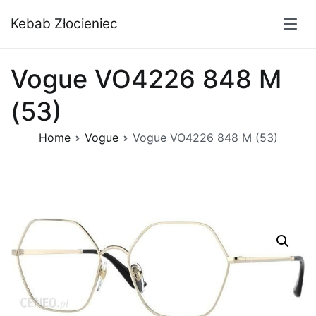
Przejdź
Kebab Złocieniec
do
treści
Vogue VO4226 848 M
(53)
Home
Vogue
Vogue VO4226 848 M (53)