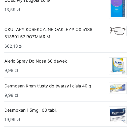
COEL Płyn Lugola 20 G
13,59
zł
OKULARY KOREKCYJNE OAKLEY® OX 5138
513801 57 ROZMIAR M
662,13
zł
Aleric Spray Do Nosa 60 dawek
9,98
zł
Dermosan Krem tłusty do twarzy i ciała 40 g
9,98
zł
Desmoxan 1.5mg 100 tabl.
19,99
zł